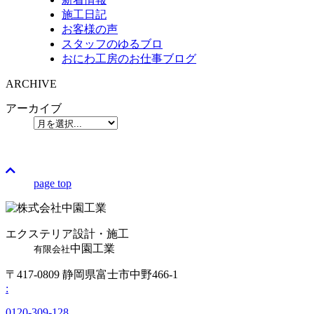
施工日記
お客様の声
スタッフのゆるブロ
おにわ工房のお仕事ブログ
ARCHIVE
アーカイブ
page top
エクステリア設計・施工
中園工業
有限会社
〒417-0809 静岡県富士市中野466-1
:
0120-309-128