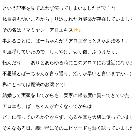
という記事を見て思わず笑ってしまいました(*´▽｀*)
私自身も幼いころからすり込まれた万能薬が存在していまし
その名は『マミヤン アロエキス
』
事あるごとに、ばーちゃんが「アロエ塗っときゃあ治る！」
を連呼していたので、しもやけ、切り傷、ぶつけたり、
転んだり… ありとあらゆる時にこのアロエにお世話になり
不思議とばーちゃんが言う通り、治りが早いと言いますか…( ﾟ
私にとっては魔法のお薬!(^^)!
結婚して実家を出てからも、実家に帰る度に貰ってきていた
アロエも、ばーちゃんが亡くなってからは
どこに売っているか分からず、ある在庫を大切に使っていま
そんなある日、義理母にそのエピソードを熱く語っていまし