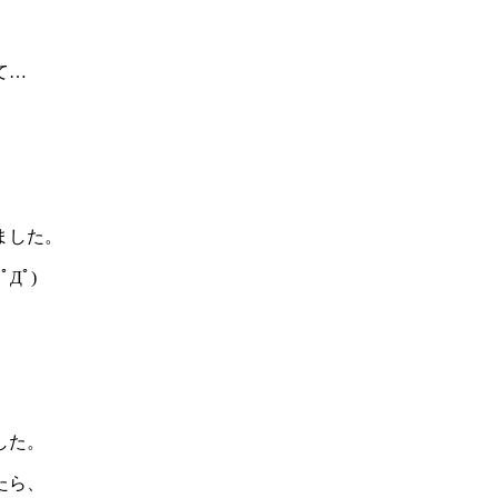
て…
ました。
Дﾟ)
した。
たら、